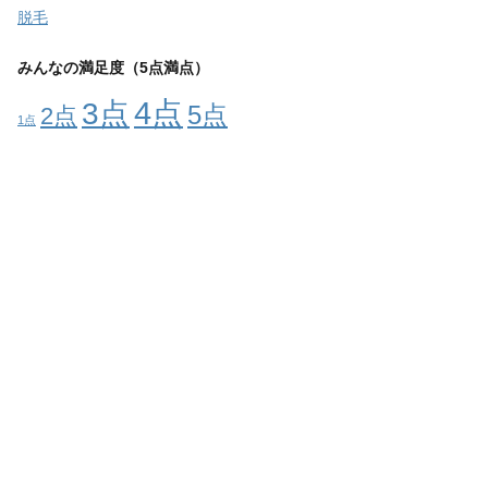
脱毛
みんなの満足度（5点満点）
4点
3点
5点
2点
1点