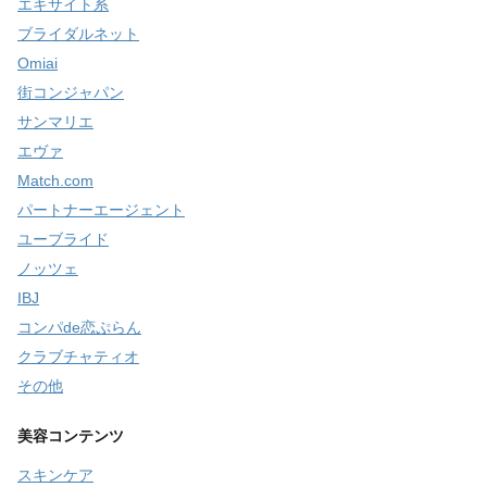
エキサイト系
ブライダルネット
Omiai
街コンジャパン
サンマリエ
エヴァ
Match.com
パートナーエージェント
ユーブライド
ノッツェ
IBJ
コンパde恋ぷらん
クラブチャティオ
その他
美容コンテンツ
スキンケア