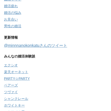
婚活疲れ
婚活の悩み
お見合い
男性の婚活
更新情報
@minnnanokonkatuさんのツイート
みんなの婚活体験談
エクシオ
楽天オーネット
PARTY☆PARTY
ペアーズ
ツヴァイ
シャンクレール
ホワイトキー