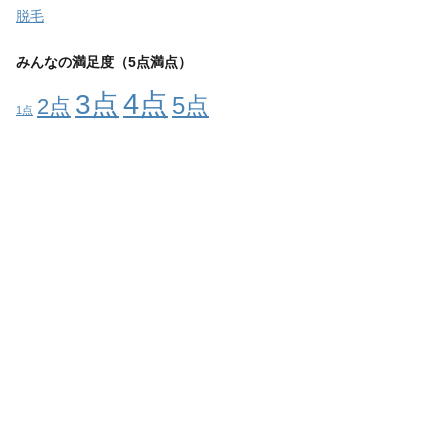
脱毛
みんなの満足度（5点満点）
4点
3点
5点
2点
1点