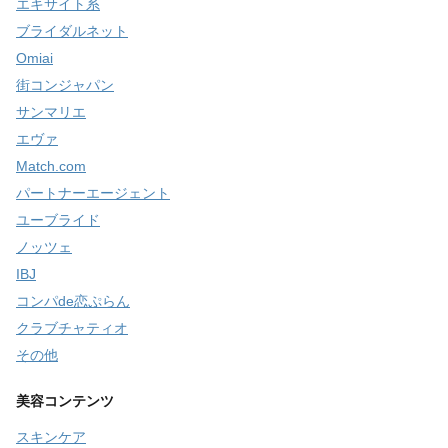
エキサイト系
ブライダルネット
Omiai
街コンジャパン
サンマリエ
エヴァ
Match.com
パートナーエージェント
ユーブライド
ノッツェ
IBJ
コンパde恋ぷらん
クラブチャティオ
その他
美容コンテンツ
スキンケア