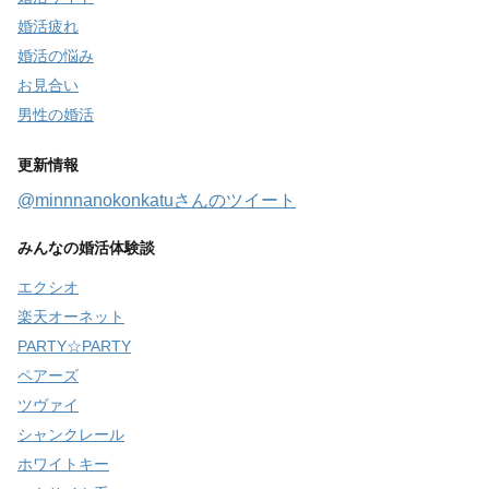
婚活疲れ
婚活の悩み
お見合い
男性の婚活
更新情報
@minnnanokonkatuさんのツイート
みんなの婚活体験談
エクシオ
楽天オーネット
PARTY☆PARTY
ペアーズ
ツヴァイ
シャンクレール
ホワイトキー