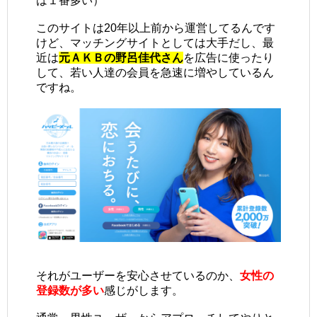
は１番多い）
このサイトは20年以上前から運営してるんです
けど、マッチングサイトとしては大手だし、最
近は
元ＡＫＢの野呂佳代さん
を広告に使ったり
して、若い人達の会員を急速に増やしているん
ですね。
それがユーザーを安心させているのか、
女性の
登録数が多い
感じがします。