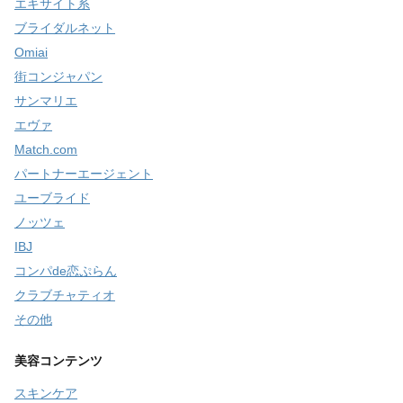
エキサイト系
ブライダルネット
Omiai
街コンジャパン
サンマリエ
エヴァ
Match.com
パートナーエージェント
ユーブライド
ノッツェ
IBJ
コンパde恋ぷらん
クラブチャティオ
その他
美容コンテンツ
スキンケア