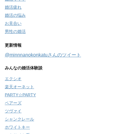
婚活疲れ
婚活の悩み
お見合い
男性の婚活
更新情報
@minnnanokonkatuさんのツイート
みんなの婚活体験談
エクシオ
楽天オーネット
PARTY☆PARTY
ペアーズ
ツヴァイ
シャンクレール
ホワイトキー