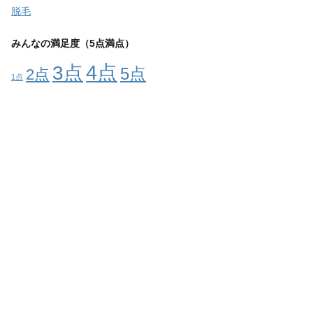
脱毛
みんなの満足度（5点満点）
4点
3点
5点
2点
1点